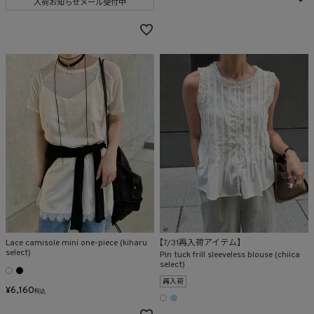
入荷お知らせメール受付中
Lace camisole mini one-piece (kiharu
【7/31再入荷アイテム】
select)
Pin tuck frill sleeveless blouse (chiica
select)
再入荷
¥
6,160
税込