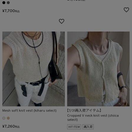
¥
7,700
税込
Mesh soft knit vest (kiharu select)
【7/31再入荷アイテム】
Cropped V neck knit vest (chiica
select)
¥
7,260
HIT ITEM
再入荷
税込