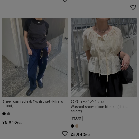
Sheer camisole & T-shirt set (kiharu
【8/7再入荷アイテム】
select)
Washed sheer ribon blouse (chiica
select)
再入荷
¥
5,940
税込
¥
5,940
税込