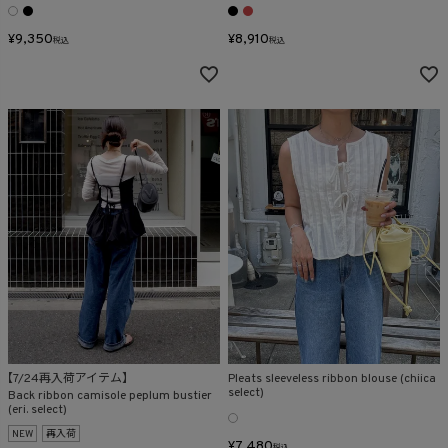
在庫なし商品
¥
9,350
¥
8,910
税込
税込
表示する
表示しない
検索
【7/24再入荷アイテム】
Pleats sleeveless ribbon blouse (chiica
select)
Back ribbon camisole peplum bustier
(eri. select)
NEW
再入荷
¥
7,480
税込