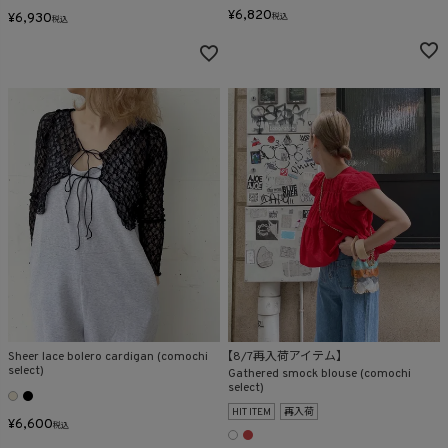
¥
6,820
¥
6,930
税込
税込
Sheer lace bolero cardigan (comochi
【8/7再入荷アイテム】
select)
Gathered smock blouse (comochi
select)
HIT ITEM
再入荷
¥
6,600
税込