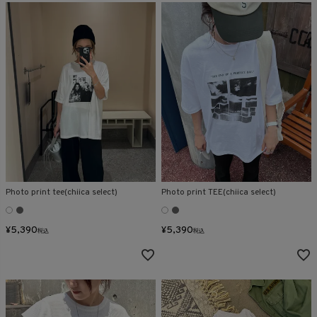
Photo print tee(chiica select)
Photo print TEE(chiica select)
¥
5,390
¥
5,390
税込
税込