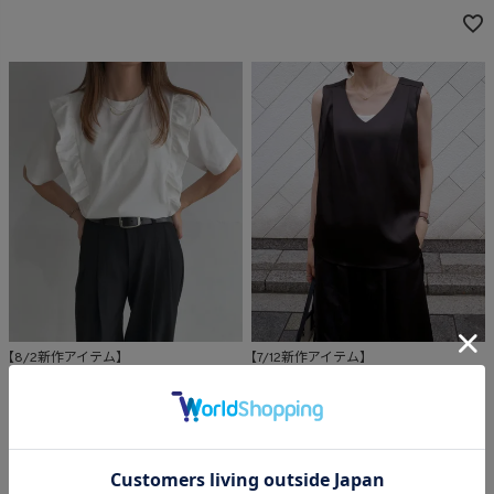
【8/2新作アイテム】
【7/12新作アイテム】
Frill shoulder tee (chiica select)
Satin sleeve less blouse (eri. select)
NEW
NEW
¥
5,500
¥
5,500
税込
税込