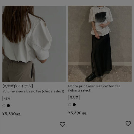
【8/2新作アイテム】
Photo print over size cotton tee
(kiharu select)
Volume sleeve basic tee (chiica select)
再入荷
NEW
¥
5,390
¥
5,390
税込
税込