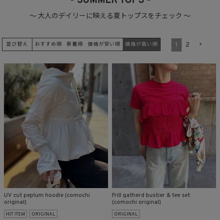
- SUMMER TOPS -
～ 大人のデイリーに映える夏トップスをチェック ～
商品タイプ
1
2
並び替え
おすすめ順
ORIGINAL
新着順
価格が安い順
価格が高い順
HIT ITEM
カラー
価格（税込）
〜
UV cut peplum hoodie (comochi
Frill gatherd bustier & tee set
original)
(comochi original)
HIT ITEM
ORIGINAL
ORIGINAL