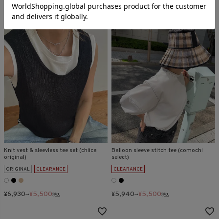
Knit vest & sleevless tee set (chiica
Balloon sleeve stitch tee (comochi
original)
select)
ORIGINAL
CLEARANCE
CLEARANCE
¥
6,930
¥
5,500
¥
5,940
¥
5,500
→
税込
→
税込