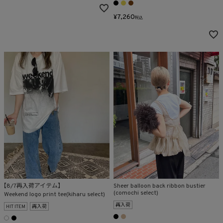
¥
7,260
税込
【8/7再入荷アイテム】
Sheer balloon back ribbon bustier
(comochi select)
Weekend logo print tee(kiharu select)
再入荷
HIT ITEM
再入荷