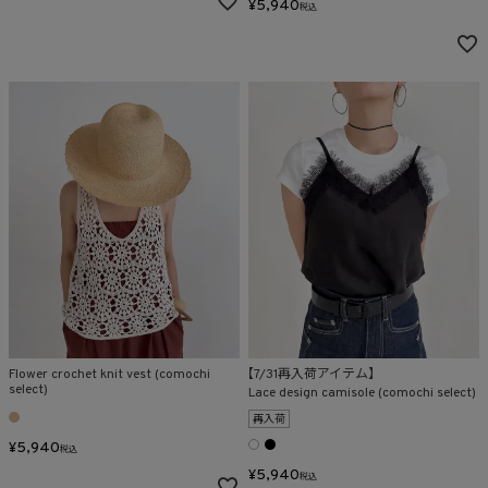
¥
5,940
税込
Flower crochet knit vest (comochi
【7/31再入荷アイテム】
select)
Lace design camisole (comochi select)
再入荷
¥
5,940
税込
¥
5,940
税込