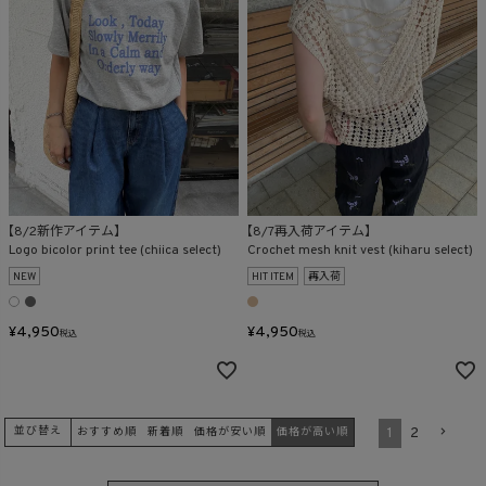
【8/2新作アイテム】
【8/7再入荷アイテム】
Logo bicolor print tee (chiica select)
Crochet mesh knit vest (kiharu select)
NEW
HIT ITEM
再入荷
¥
4,950
¥
4,950
税込
税込
1
2
並び替え
おすすめ順
新着順
価格が安い順
価格が高い順