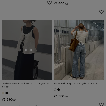
¥
6,600
税込
Ribbon camisole linen bustier (chiica
Back slit cropped tee (chiica select)
select)
¥
6,380
税込
¥
6,380
税込