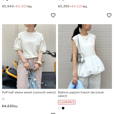
¥
5,940
¥
5,500
¥
5,390
¥
4,620
→
税込
→
税込
Puff half sleeve sweat (comochi select)
Balloon peplum french tee (isook
select)
CLEARANCE
¥
4,620
税込