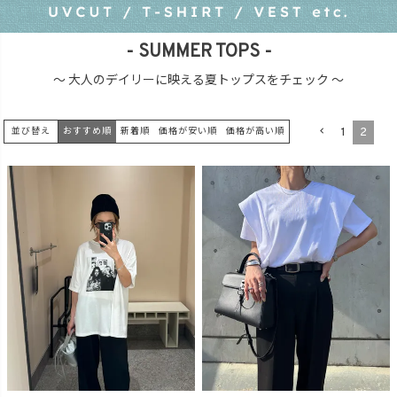
商品タイプ
- SUMMER TOPS -
～ 大人のデイリーに映える夏トップスをチェック ～
ORIGINAL
HIT ITEM
1
2
並び替え
おすすめ順
新着順
価格が安い順
価格が高い順
カラー
価格（税込）
〜