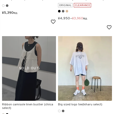
ORIGINAL
CLEARANCE
¥
5,390
税込
¥
4,950
¥
3,960
→
税込
Ribbon camisole linen bustier (chiica
Big sized logo tee(kiharu select)
select)