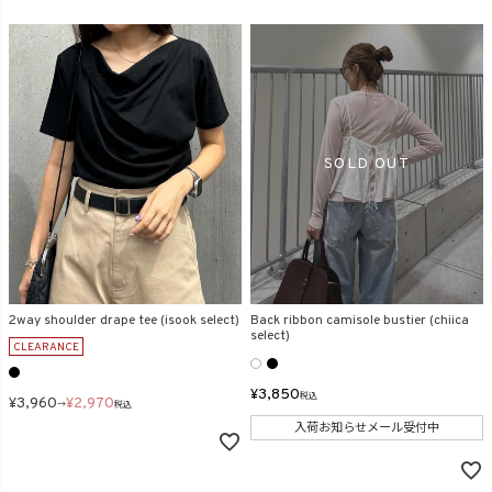
2way shoulder drape tee (isook select)
Back ribbon camisole bustier (chiica
select)
CLEARANCE
¥
3,850
税込
¥
3,960
¥
2,970
→
税込
入荷お知らせメール受付中