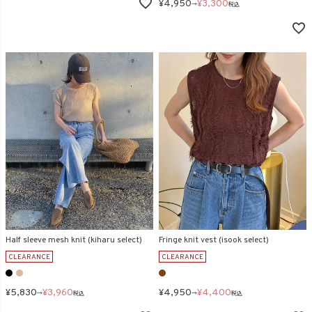
¥
4,950
¥
3,300
→
税込
Half sleeve mesh knit (kiharu select)
Fringe knit vest (isook select)
CLEARANCE
CLEARANCE
¥
5,830
¥
3,960
¥
4,950
¥
4,400
→
税込
→
税込