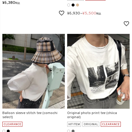
¥
6,380
税込
¥
6,930
¥
5,500
→
税込
Balloon sleeve stitch tee (comochi
Original photo print tee (chiica
select)
original)
CLEARANCE
HIT ITEM
ORIGINAL
CLEARANCE