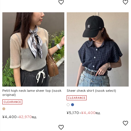
Petit high neck lame sheer top (isook
Sheer check shirt (isook select)
original)
CLEARANCE
CLEARANCE
¥
5,170
¥
4,400
→
税込
¥
4,400
¥
2,970
→
税込