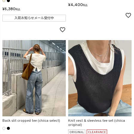
¥
4,400
税込
¥
6,380
税込
入荷お知らせメール受付中
Back slit cropped tee (chiica select)
Knit vest & sleevless tee set (chiica
original)
ORIGINAL
CLEARANCE