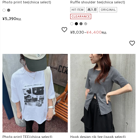
Photo print tee(chiica select)
Ruffle shoulder tee(chiica select)
在庫なし商品
HIT ITEM
再入荷
ORIGINAL
表示する
表示しない
CLEARANCE
¥
5,390
税込
¥
8,030
¥
4,400
→
税込
検索
Photo print TEE(chiica select)
Hook design rib tee (isook select)