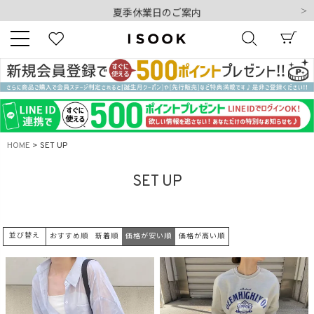
夏季休業日のご案内
令和8年熊本地震の影響によるお荷物のお届けについて
10,000円以上ご購入で送料無料
新規会員登録でもれなく500ポイントプレゼント
夏季休業日のご案内
キーワード
令和8年熊本地震の影響によるお荷物のお届けについて
HOME
SET UP
商品番号
SET UP
並び替え
おすすめ順
新着順
価格が安い順
価格が高い順
販売タイプ
新着
再入荷
SALE