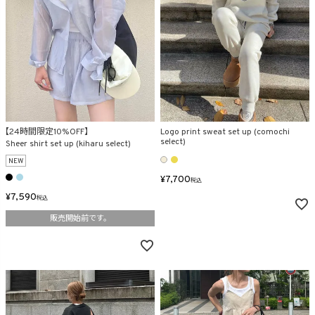
商品タイプ
ORIGINAL
HIT ITEM
カラー
【24時間限定10%OFF】
Logo print sweat set up (comochi
select)
Sheer shirt set up (kiharu select)
NEW
¥
7,700
税込
¥
7,590
税込
販売開始前です。
価格（税込）
〜