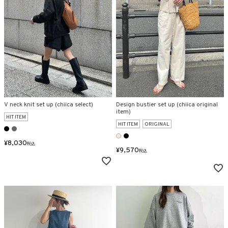
在庫なし商品
表示する
表示しない
検索
V neck knit set up (chiica select)
Design bustier set up (chiica original
item)
HIT ITEM
HIT ITEM
ORIGINAL
¥
8,030
税込
¥
9,570
税込