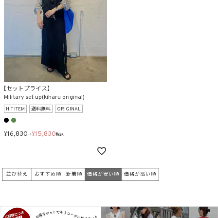
【セットプライス】
Military set up(kiharu original)
HIT ITEM
送料無料
ORIGINAL
¥
16,830
¥
15,830
→
税込
並び替え
おすすめ順
新着順
価格が安い順
価格が高い順