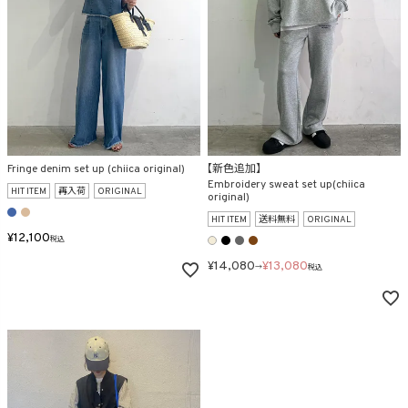
Fringe denim set up (chiica original)
【新色追加】
Embroidery sweat set up(chiica
HIT ITEM
再入荷
ORIGINAL
original)
HIT ITEM
送料無料
ORIGINAL
¥
12,100
税込
¥
14,080
¥
13,080
→
税込