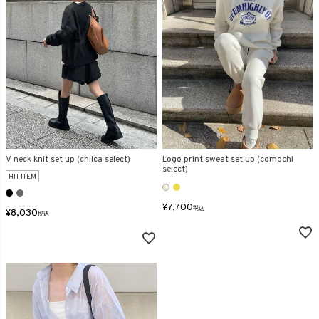
V neck knit set up (chiica select)
Logo print sweat set up (comochi
select)
HIT ITEM
¥
7,700
税込
¥
8,030
税込