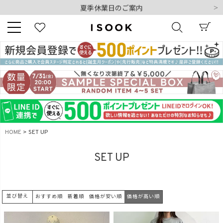
夏季休業日のご案内
令和8年熊本地震の影響によるお荷物のお届けについて
10,000円以上ご購入で送料無料
新規会員登録でもれなく500ポイントプレゼント
夏季休業日のご案内
キーワード
令和8年熊本地震の影響によるお荷物のお届けについて
商品番号
HOME
SET UP
SET UP
販売タイプ
並び替え
おすすめ順
新着順
価格が安い順
価格が高い順
新着
再入荷
SALE