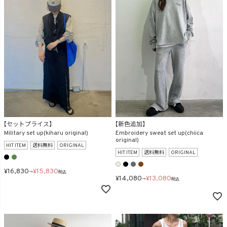
商品タイプ
ORIGINAL
HIT ITEM
カラー
【セットプライス】
【新色追加】
Military set up(kiharu original)
Embroidery sweat set up(chiica
original)
HIT ITEM
送料無料
ORIGINAL
HIT ITEM
送料無料
ORIGINAL
¥
16,830
¥
15,830
価格（税込）
→
税込
¥
14,080
¥
13,080
→
税込
〜