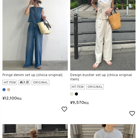
在庫なし商品
表示する
表示しない
検索
Fringe denim set up (chiica original)
Design bustier set up (chiica original
item)
HIT ITEM
再入荷
ORIGINAL
HIT ITEM
ORIGINAL
¥
12,100
税込
¥
9,570
税込