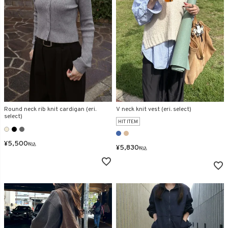
Round neck rib knit cardigan (eri.
V neck knit vest (eri. select)
select)
HIT ITEM
¥
5,500
税込
¥
5,830
税込