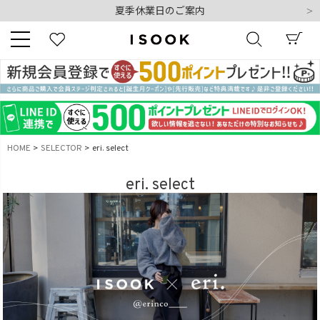
夏季休業日のご案内
令和8年熊本地震の影響によるお荷物のお届けについて
10,000円以上ご購入で送料無料
新規会員登録でもれなく500ポイントプレゼント
夏季休業日のご案内
キーワード
令和8年熊本地震の影響によるお荷物のお届けについて
HOME
SELECTOR
eri. select
商品番号
eri. select
販売タイプ
新着
再入荷
SALE