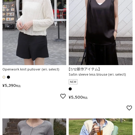
Openwork knit pullover (eri. select)
【7/12新作アイテム】
Satin sleeve less blouse (eri. select)
NEW
¥
5,390
税込
¥
5,500
税込