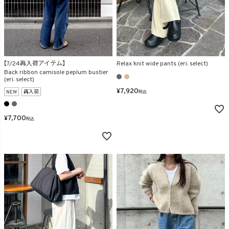
【7/24再入荷アイテム】
Relax knit wide pants (eri. select)
Back ribbon camisole peplum bustier
(eri. select)
¥
7,920
NEW
再入荷
税込
¥
7,700
税込