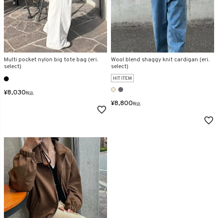
Multi pocket nylon big tote bag (eri.
Wool blend shaggy knit cardigan (eri.
select)
select)
HIT ITEM
¥
8,030
税込
¥
8,800
税込