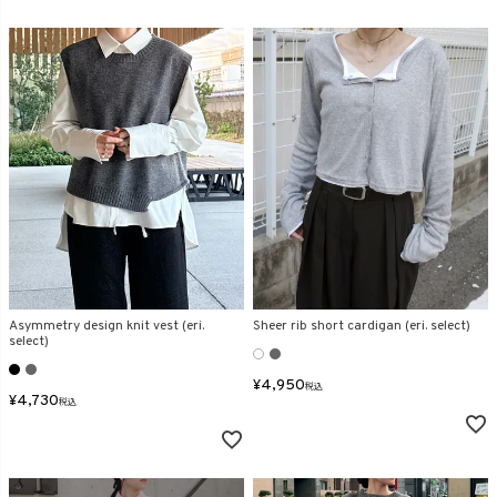
Asymmetry design knit vest (eri.
Sheer rib short cardigan (eri. select)
select)
¥
4,950
税込
¥
4,730
税込