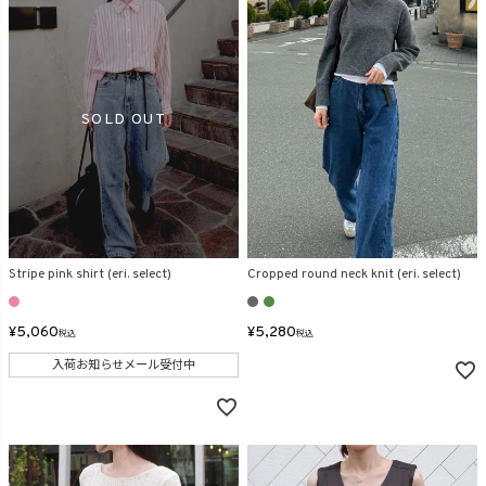
Stripe pink shirt (eri. select)
Cropped round neck knit (eri. select)
¥
5,060
¥
5,280
税込
税込
入荷お知らせメール受付中