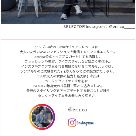
商品タイプ
SELECTOR Instagram：
@erinco_____
ORIGINAL
HIT ITEM
シンプル×きれいめ×カジュアルをベースに、
大人の女性のためのファッションを発信するインフルエンサー。
カラー
ameba公式トップブロガーとしても活躍し、
ファッションや美容、ライフスタイルなど幅広く発信中。
インスタやブログで見られる無駄のないミニマルなルックは、
シンプルなのに洗練されたeri.さんならではの魅力がたっぷり。
そんな大人の女性の魅力を最大限引き出す
ベーシックアイテムを中心に、
ISOOKの等身大の世界観に落とし込みました。
普段のスタイリングをアップデートする着こなしが叶う
セレクトアイテムをお楽しみください。
価格（税込）
〜