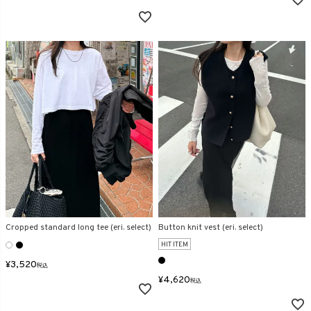
Cropped standard long tee (eri. select)
Button knit vest (eri. select)
HIT ITEM
¥
3,520
税込
¥
4,620
税込