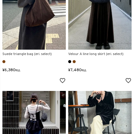
Suede triangle bag (eri. select)
Velour A line long skirt (eri. select)
¥
6,380
¥
7,480
税込
税込