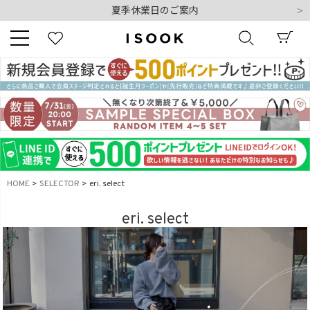
夏季休業日のご案内
令和8年熊本地震の影響によるお荷物のお届けについて
10,000円以上ご購入で送料無料
新規会員登録でもれなく500ポイントプレゼント
夏季休業日のご案内
キーワード
令和8年熊本地震の影響によるお荷物のお届けについて
商品番号
HOME
SELECTOR
eri. select
eri. select
販売タイプ
新着
再入荷
SALE