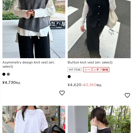
Asymmetry design knit vest (eri.
Button knit vest (eri. select)
select)
HIT ITEM
シーズンオフ価格
¥
4,730
税込
¥
4,620
¥
3,960
→
税込