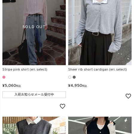
Stripe pink shirt (eri. select)
Sheer rib short cardigan (eri. select)
¥
5,060
¥
4,950
税込
税込
入荷お知らせメール受付中