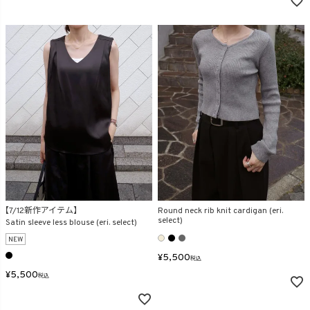
【7/12新作アイテム】
Round neck rib knit cardigan (eri.
select)
Satin sleeve less blouse (eri. select)
NEW
¥
5,500
税込
¥
5,500
税込