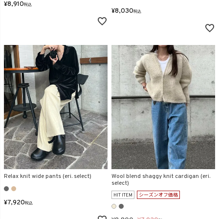
¥
8,910
税込
¥
8,030
税込
Relax knit wide pants (eri. select)
Wool blend shaggy knit cardigan (eri.
select)
HIT ITEM
シーズンオフ価格
¥
7,920
税込