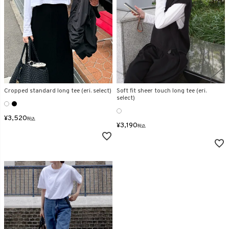
Cropped standard long tee (eri. select)
Soft fit sheer touch long tee (eri.
select)
¥
3,520
税込
¥
3,190
税込