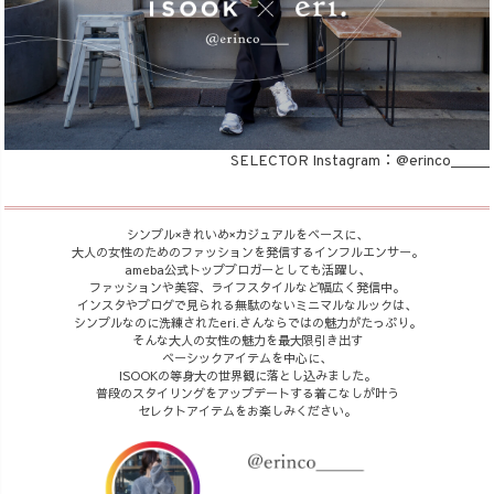
商品タイプ
ORIGINAL
HIT ITEM
SELECTOR Instagram：
@erinco_____
カラー
シンプル×きれいめ×カジュアルをベースに、
大人の女性のためのファッションを発信するインフルエンサー。
ameba公式トップブロガーとしても活躍し、
ファッションや美容、ライフスタイルなど幅広く発信中。
インスタやブログで見られる無駄のないミニマルなルックは、
シンプルなのに洗練されたeri.さんならではの魅力がたっぷり。
そんな大人の女性の魅力を最大限引き出す
ベーシックアイテムを中心に、
価格（税込）
ISOOKの等身大の世界観に落とし込みました。
普段のスタイリングをアップデートする着こなしが叶う
セレクトアイテムをお楽しみください。
〜