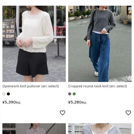
Openwork knit pullover (eri. select)
Cropped round neck knit (eri. select)
¥
5,390
¥
5,280
税込
税込