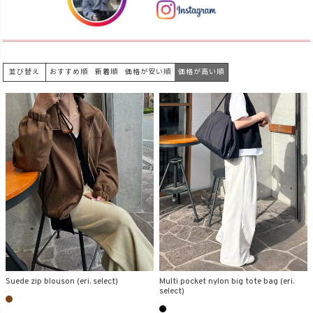
在庫なし商品
表示する
表示しない
並び替え
おすすめ順
新着順
価格が安い順
価格が高い順
検索
Suede zip blouson (eri. select)
Multi pocket nylon big tote bag (eri.
select)