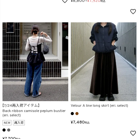
¥
8,800
¥
7,920
→
税込
【7/24再入荷アイテム】
Velour A line long skirt (eri. select)
Back ribbon camisole peplum bustier
(eri. select)
¥
7,480
NEW
再入荷
税込
¥
7,700