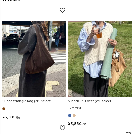
税込
Suede triangle bag (eri. select)
V neck knit vest (eri. select)
HIT ITEM
¥
6,380
税込
¥
5,830
税込