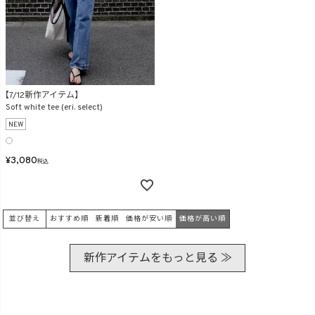
【7/12新作アイテム】
Soft white tee (eri. select)
NEW
¥
3,080
税込
並び替え
おすすめ順
新着順
価格が安い順
価格が高い順
新作アイテムをもっと見る ≫