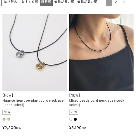
1
2
並び替え
おすすめ順
新着順
価格が安い順
価格が高い順
在庫なし商品
表示する
表示しない
検索
【NEW】
【NEW】
Nuance heart pendant cord necklace
Mixed beads cord necklace (isook
(isook select)
select)
NEW
NEW
¥
2,200
¥
3,190
税込
税込