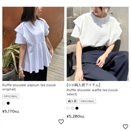
Ruffle shoulder peplum tee (isook
【7/31再入荷アイテム】
original)
Ruffle shoulder waffle tee (isook
select)
ORIGINAL
再入荷
ORIGINAL
¥
5,170
税込
¥
5,280
税込