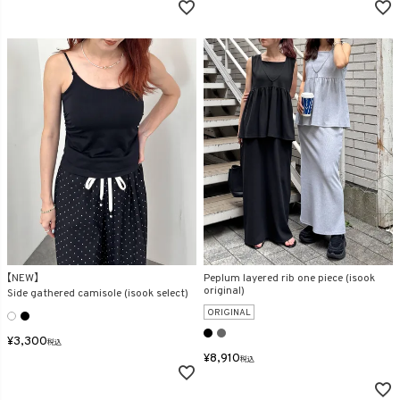
【NEW】
Peplum layered rib one piece (isook
original)
Side gathered camisole (isook select)
ORIGINAL
¥
3,300
税込
¥
8,910
税込