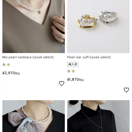
Mix pearl necklace (isook select)
Pearl ear cuff (isook select)
再入荷
¥
2,970
税込
¥
1,870
税込