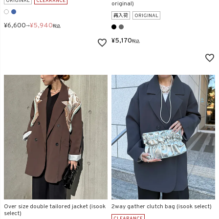
ORIGINAL
CLEARANCE
original)
再入荷
ORIGINAL
¥
6,600
¥
5,940
→
税込
¥
5,170
税込
Over size double tailored jacket (isook
2way gather clutch bag (isook select)
select)
CLEARANCE