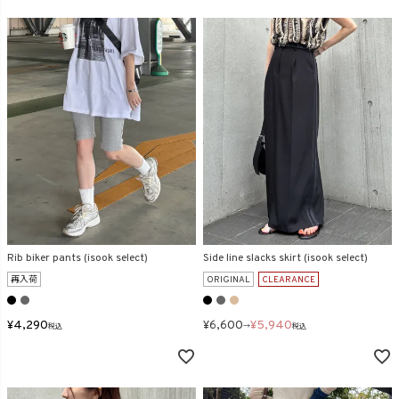
Rib biker pants (isook select)
Side line slacks skirt (isook select)
再入荷
ORIGINAL
CLEARANCE
¥
4,290
¥
6,600
¥
5,940
税込
→
税込