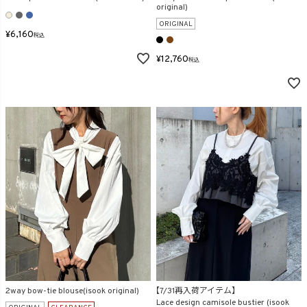
original)
ORIGINAL
¥
6,160
税込
¥
12,760
税込
2way bow-tie blouse(isook original)
【7/31再入荷アイテム】
Lace design camisole bustier (isook