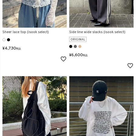
Sheer lace top (isook select)
Side line wide slacks (isook select)
ORIGINAL
¥
4,730
税込
¥
6,600
税込