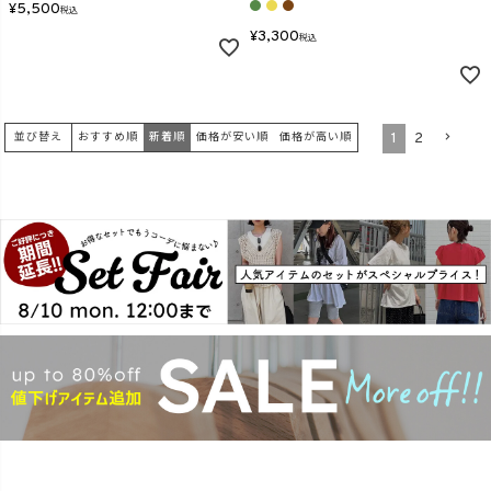
¥
5,500
税込
¥
3,300
税込
1
2
並び替え
おすすめ順
新着順
価格が安い順
価格が高い順