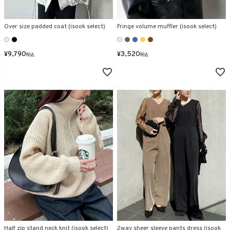
Over size padded coat (isook select)
Fringe volume muffler (isook select)
¥
9,790
¥
3,520
税込
税込
Half zip stand neck knit (isook select)
2way sheer sleeve pants dress (isook