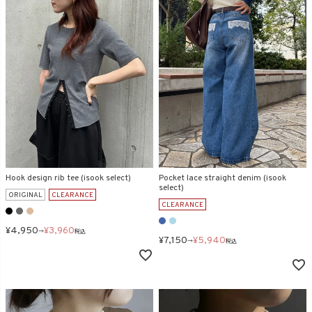
Hook design rib tee (isook select)
Pocket lace straight denim (isook
select)
ORIGINAL
CLEARANCE
CLEARANCE
¥
4,950
¥
3,960
→
税込
¥
7,150
¥
5,940
→
税込