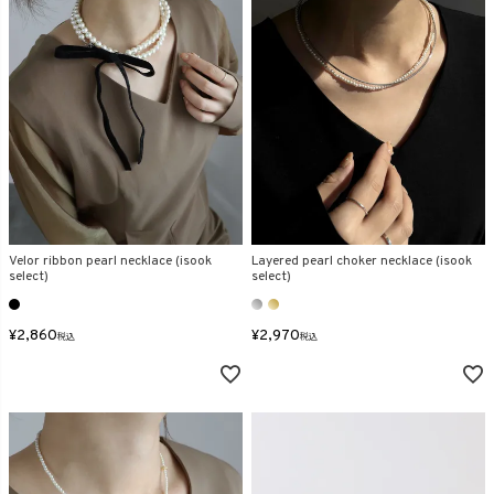
Velor ribbon pearl necklace (isook
Layered pearl choker necklace (isook
select)
select)
¥
2,860
¥
2,970
税込
税込