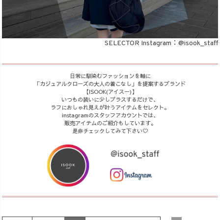
商品タイプ
SELECTOR Instagram：
@isook_staff
ORIGINAL
HIT ITEM
日常に馴染むファッションを軸に
「カジュアルクローズの大人の着こなし」を提案するブランド
カラー
【ISOOK(アイスー)】
いつもの装いに少しプラスするだけで、
ラフにおしゃれ見えが叶うアイテムをセレクト。
instagramのスタッフアカウントでは、
販売アイテムのご紹介もしています。
是非チェックしてみて下さい♡
価格（税込）
〜