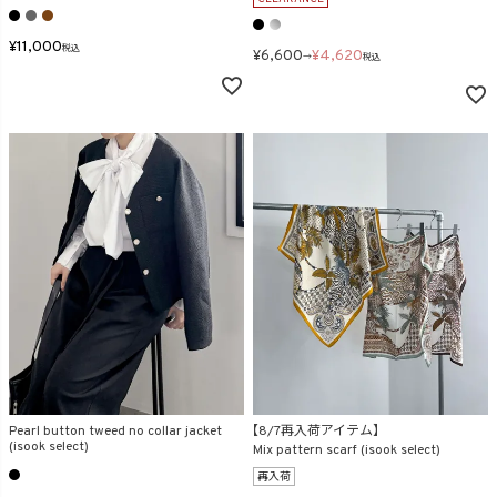
¥
11,000
税込
¥
6,600
¥
4,620
→
税込
Pearl button tweed no collar jacket
【8/7再入荷アイテム】
(isook select)
Mix pattern scarf (isook select)
再入荷