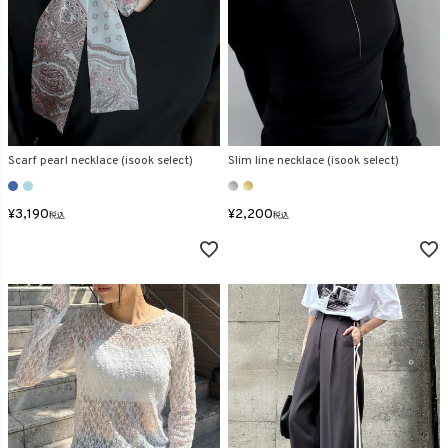
Scarf pearl necklace (isook select)
Slim line necklace (isook select)
¥
3,190
¥
2,200
税込
税込