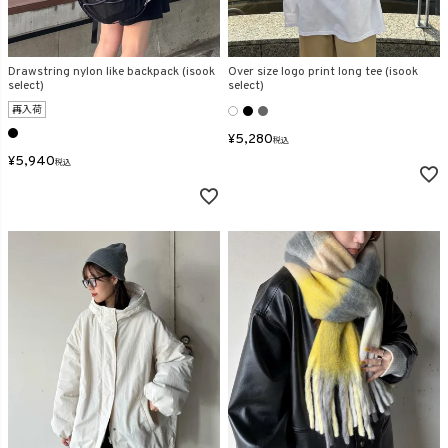
Drawstring nylon like backpack (isook
Over size logo print long tee (isook
select)
select)
再入荷
¥
5,280
税込
¥
5,940
税込