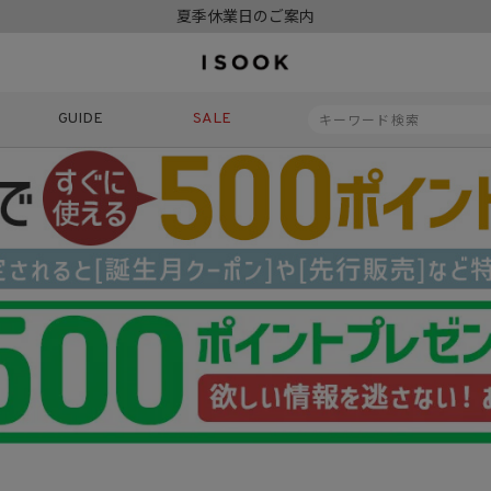
令和8年熊本地震の影響によるお荷物のお届けについて
10,000円以上ご購入で送料無料
新規会員登録でもれなく500ポイントプレゼント
夏季休業日のご案内
令和8年熊本地震の影響によるお荷物のお届けについて
GUIDE
SALE
商品番号
商品タイプ
再入荷
SALE
ORIGINAL
HIT IT
価格（税込）
〜