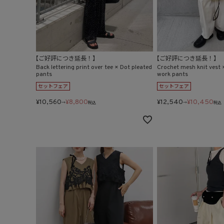
【ご好評につき延長！】
【ご好評につき延長！】
Back lettering print over tee × Dot pleated
Crochet mesh knit vest 
pants
work pants
セットフェア
セットフェア
¥
10,560
¥
8,800
¥
12,540
¥
10,450
→
税込
→
税込