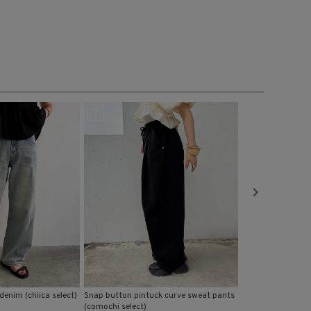
7
8
enim (chiica select)
Snap button pintuck curve sweat pants
Rib biker pants (i
(comochi select)