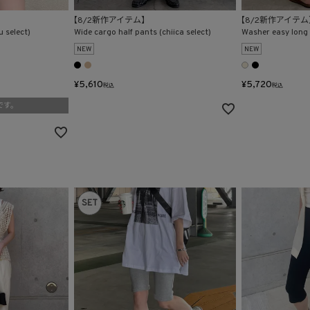
【8/2新作アイテム】
【8/2新作アイテム
u select)
Wide cargo half pants (chiica select)
Washer easy long s
NEW
NEW
¥
5,610
¥
5,720
税込
税込
です。
SET