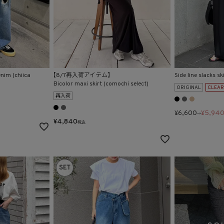
nim (chiica
【8/7再入荷アイテム】
Side line slacks sk
Bicolor maxi skirt (comochi select)
ORIGINAL
CLEA
再入荷
¥
6,600
¥
5,94
→
¥
4,840
税込
SET