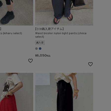
ム】
【7/31再入荷アイテム】
s (kiharu select)
Waist bicolor nylon light pants (chiica
select)
再入荷
¥
6,050
税込