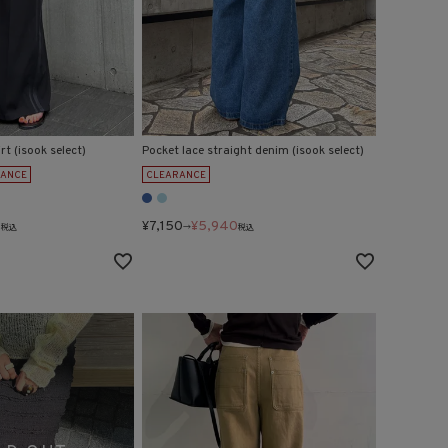
irt (isook select)
Pocket lace straight denim (isook select)
RANCE
CLEARANCE
0
¥
7,150
¥
5,940
税込
→
税込