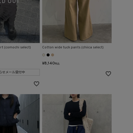
kirt (comochi select)
Cotton wide tuck pants (chiica select)
¥
8,140
税込
らせメール受付中