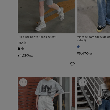
Rib biker pants (isook select)
Vintage damage wide de
select)
再入荷
¥
8,470
税込
¥
4,290
税込
SET
SET