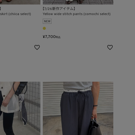
】
【7/26新作アイテム】
kirt (chiica select)
Yellow wide stitch pants (comochi select)
NEW
¥
7,700
税込