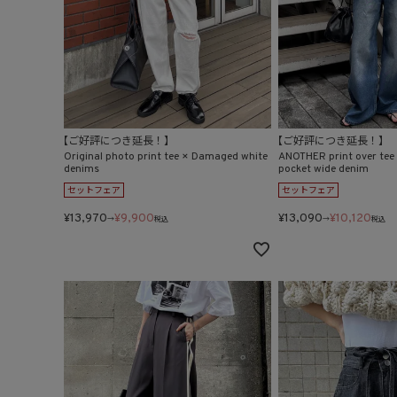
【ご好評につき延長！】
【ご好評につき延長！】
Original photo print tee × Damaged white
ANOTHER print over tee
denims
pocket wide denim
セットフェア
セットフェア
¥
13,970
¥
9,900
¥
13,090
¥
10,120
→
税込
→
税込