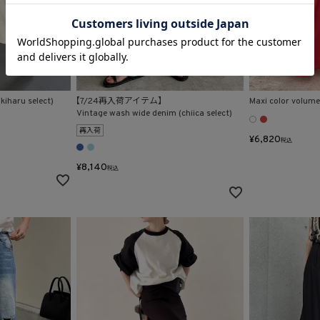
kiharu select)
【7/24再入荷アイテム】
Maxi color volume 
Vintage wash wide denim (chiica select)
再入荷
¥
6,820
税込
¥
8,140
税込