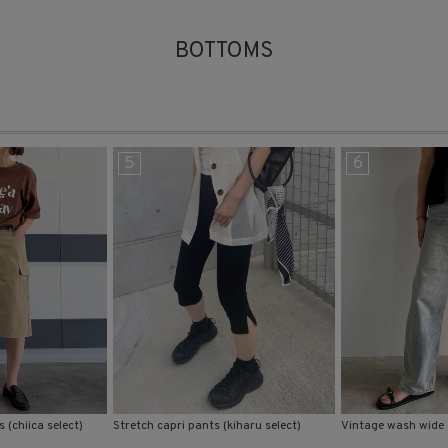
BOTTOMS
品
する
表示しない
5
6
検索
 (chiica select)
Stretch capri pants (kiharu select)
Vintage wash wide d