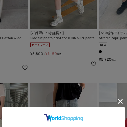
【ご好評につき延長！】
【7/19新作アイテ
× Cotton wide
Side slit photo print tee × Rib biker pants
Stretch capri pant
セットフェア
NEW
¥
8,800
¥
7,150
→
税込
¥
5,720
税込