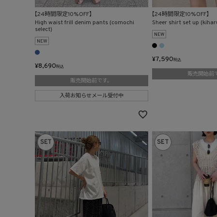
【24時間限定10%OFF】
【24時間限定10%OFF】
High waist frill denim pants (comochi
Sheer shirt set up (kihar
select)
NEW
NEW
¥
7,590
税込
¥
8,690
税込
販売開始前
販売開始前です。
入荷お知らせメール受付中
SET
SET