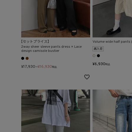
【セットプライス】
Volume wide half pants (
2way sheer sleeve pants dress × Lace
再入荷
design camisole bustier
¥
6,930
税込
¥
17,930
¥
16,930
→
税込