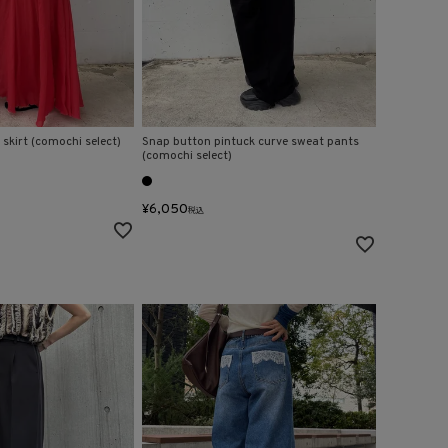
skirt (comochi select)
Snap button pintuck curve sweat pants
(comochi select)
¥
6,050
税込