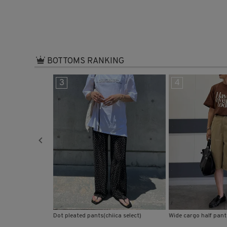
在庫なし商
表示
BOTTOMS RANKING
3
4
ht pants (chiica se
Dot pleated pants(chiica select)
Wide cargo half pants