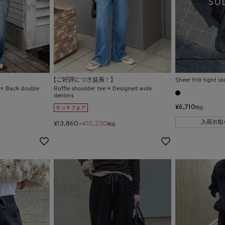
【ご好評につき延長！】
Sheer frill tight s
 × Back double
Ruffle shoulder tee × Designed wide
denims
¥
6,710
セットフェア
税込
入荷お知
¥
13,860
¥
10,230
→
税込